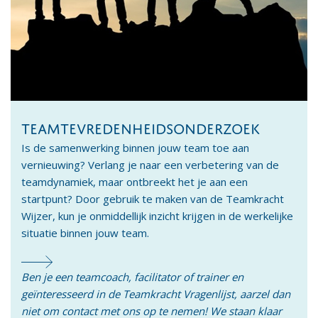
TEAMTEVREDENHEIDSONDERZOEK
Is de samenwerking binnen jouw team toe aan
vernieuwing? Verlang je naar een verbetering van de
teamdynamiek, maar ontbreekt het je aan een
startpunt? Door gebruik te maken van de Teamkracht
Wijzer, kun je onmiddellijk inzicht krijgen in de werkelijke
situatie binnen jouw team.
Ben je een teamcoach, facilitator of trainer en
geïnteresseerd in de Teamkracht Vragenlijst, aarzel dan
niet om contact met ons op te nemen! We staan klaar